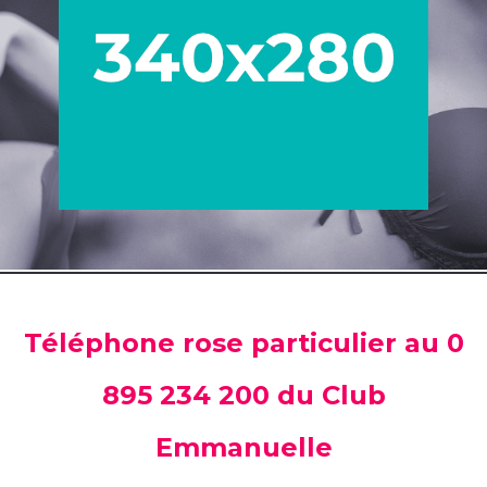
Téléphone rose particulier au 0
895 234 200 du Club
Emmanuelle